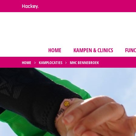
Hockey.
HOME
KAMPEN & CLINICS
FUNC
HOME
KAMPLOCATIES
MHC BENNEBROEK