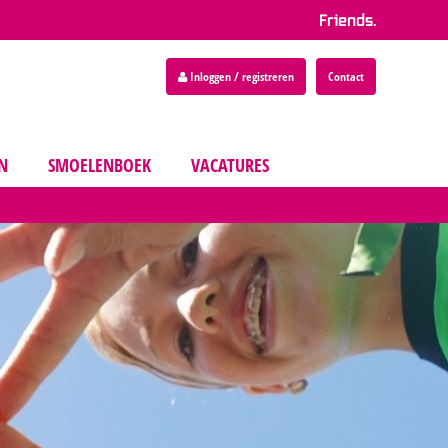
Friends.
Inloggen / registreren
Contact
EN
SMOELENBOEK
VACATURES