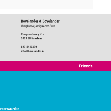
Bovelander & Bovelander
Hockeykampen, Hockeyclinics en Events
Verspronckweg 63 c
2023 BB Haarlem
023-5410330
info@bovelander.nl
Friends.
voorwaarden