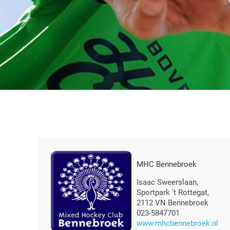
MHC Bennebroek
Isaac Sweerslaan,
Sportpark 't Rottegat,
2112 VN Bennebroek
023-5847701
www.mhcbennebroek.nl