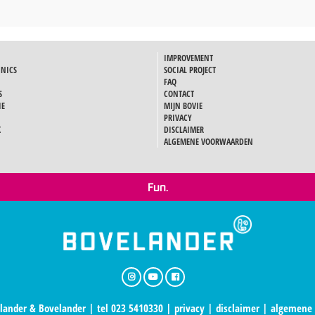
IMPROVEMENT
INICS
SOCIAL PROJECT
FAQ
S
CONTACT
IE
MIJN BOVIE
PRIVACY
K
DISCLAIMER
ALGEMENE VOORWAARDEN
Fun.
lander & Bovelander | tel 023 5410330 |
privacy
|
disclaimer
|
algemene 